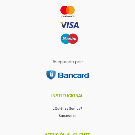
r
:
Asegurado por:
INSTITUCIONAL
¿Quiénes Somos?
Sucursales
ATENCIÓN AL CLIENTE