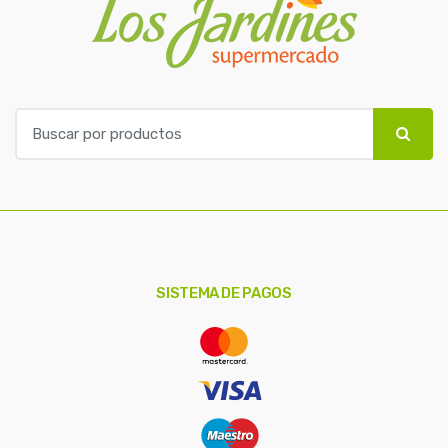
B
u
s
c
a
r
p
o
SISTEMA DE PAGOS
r
: