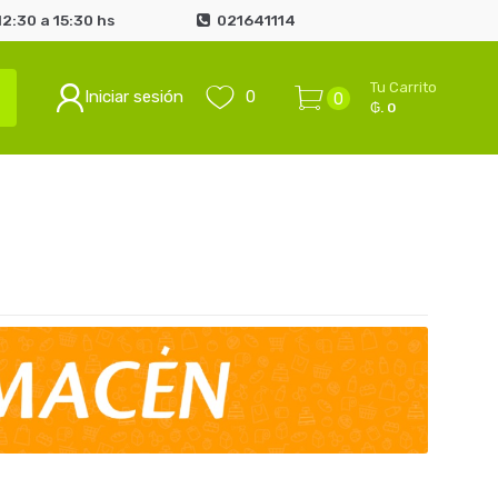
2:30 a 15:30 hs
021641114
Tu Carrito
Iniciar sesión
0
0
₲. 0