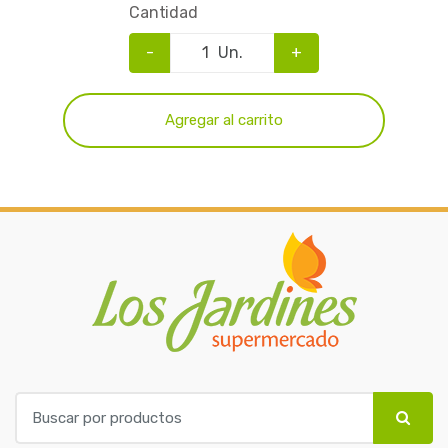
Cantidad
-
Un.
+
Agregar al carrito
B
u