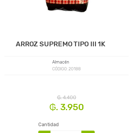
ARROZ SUPREMO TIPO III 1K
Almacén
CÓDIGO:
20188
₲. 4.400
₲. 3.950
Cantidad