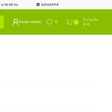
 a 15:30 hs
021641114
Tu Carrito
Iniciar sesión
0
0
₲. 0