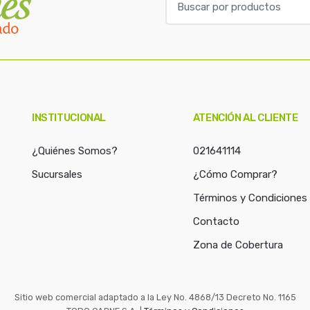
u
s
c
a
r
p
o
INSTITUCIONAL
ATENCIÓN AL CLIENTE
r
:
¿Quiénes Somos?
021641114
Sucursales
¿Cómo Comprar?
Términos y Condiciones
Contacto
Zona de Cobertura
Sitio web comercial adaptado a la Ley No. 4868/13 Decreto No. 1165