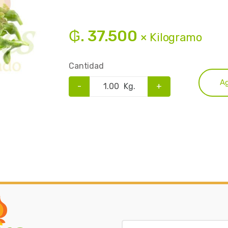
₲. 37.500
× Kilogramo
Cantidad
Ag
-
Kg.
+
B