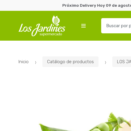
Próximo Delivery Hoy 09 de agosto
B
u
s
c
a
r
Inicio
Catálogo de productos
LOS J
p
o
r
: