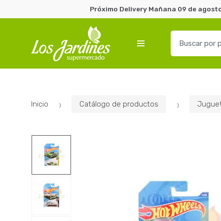
Próximo Delivery Mañana 09 de agosto 
B
u
s
c
a
r
Inicio
Catálogo de productos
Juguet
p
o
r
: