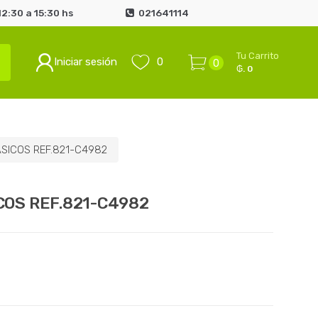
2:30 a 15:30 hs
021641114
Tu Carrito
Iniciar sesión
0
0
₲. 0
SICOS REF.821-C4982
COS REF.821-C4982