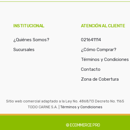
a
r
p
o
INSTITUCIONAL
ATENCIÓN AL CLIENTE
r
:
¿Quiénes Somos?
021641114
Sucursales
¿Cómo Comprar?
Términos y Condiciones
Contacto
Zona de Cobertura
Sitio web comercial adaptado a la Ley No. 4868/13 Decreto No. 1165
TODO CARNE S.A. |
Términos y Condiciones
© ECOMMERCE PRO