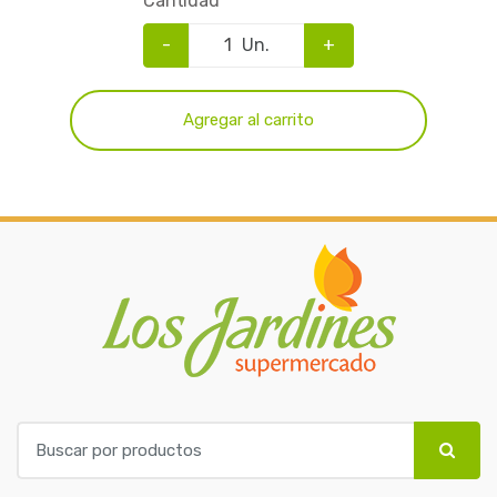
Cantidad
-
Un.
+
Agregar al carrito
B
u
s