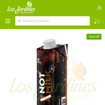
Buscar por:
0
10% Off