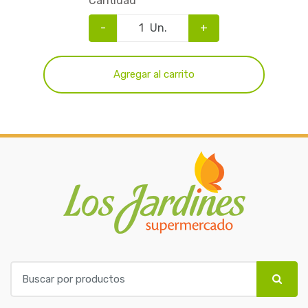
Cantidad
-
Un.
+
Agregar al carrito
B
u
s