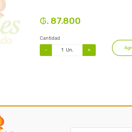
₲. 87.800
Cantidad
Agr
-
Un.
+
B