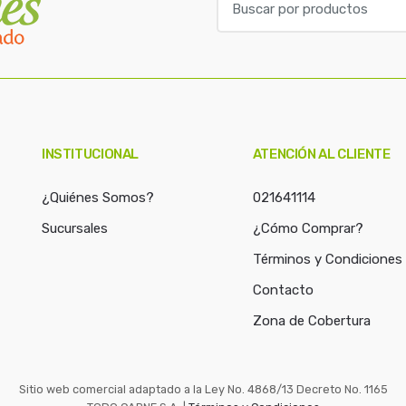
u
s
c
a
r
p
o
INSTITUCIONAL
ATENCIÓN AL CLIENTE
r
:
¿Quiénes Somos?
021641114
Sucursales
¿Cómo Comprar?
Términos y Condiciones
Contacto
Zona de Cobertura
Sitio web comercial adaptado a la Ley No. 4868/13 Decreto No. 1165