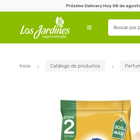
Próximo Delivery Hoy 08 de agosto
B
u
s
c
a
r
Inicio
Catálogo de productos
Perfum
p
o
r
: