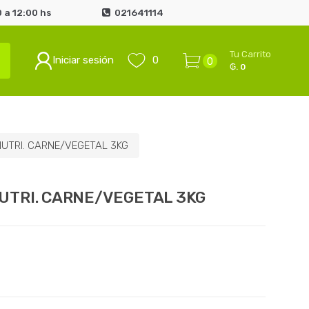
 a 12:00 hs
021641114
Tu Carrito
Iniciar sesión
0
0
₲. 0
UTRI. CARNE/VEGETAL 3KG
UTRI. CARNE/VEGETAL 3KG