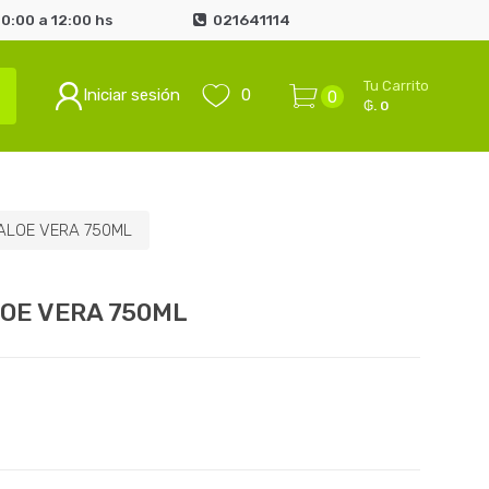
0:00 a 12:00 hs
021641114
Tu Carrito
Iniciar sesión
0
0
₲. 0
ALOE VERA 750ML
LOE VERA 750ML