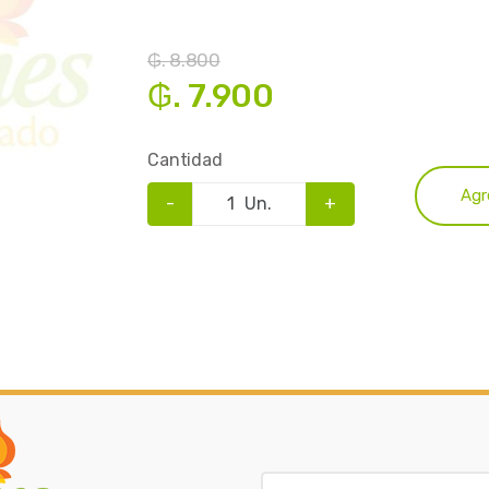
₲. 8.800
₲. 7.900
Cantidad
Agr
-
Un.
+
B