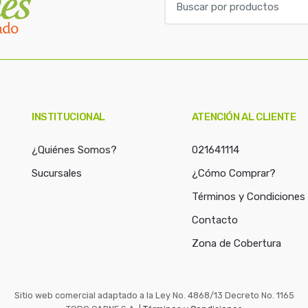
u
s
c
a
r
p
o
INSTITUCIONAL
ATENCIÓN AL CLIENTE
r
:
¿Quiénes Somos?
021641114
Sucursales
¿Cómo Comprar?
Términos y Condiciones
Contacto
Zona de Cobertura
Sitio web comercial adaptado a la Ley No. 4868/13 Decreto No. 1165