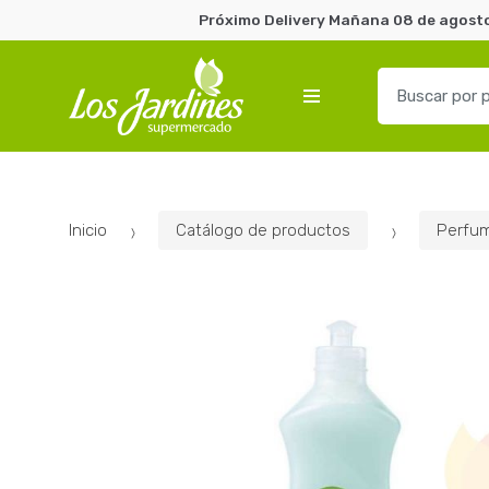
Próximo Delivery Mañana 08 de agosto 
B
u
s
c
a
r
Inicio
Catálogo de productos
Perfum
p
o
r
: