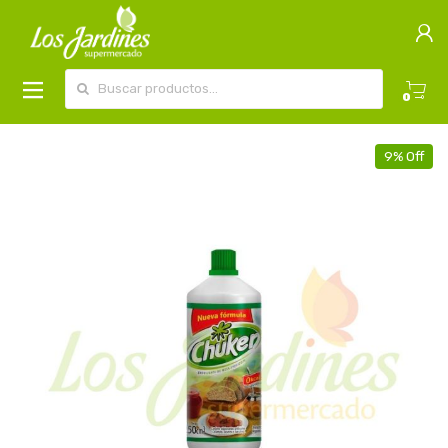
Buscar por:
0
9% Off