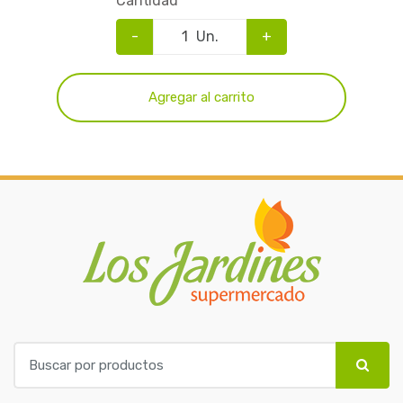
Cantidad
-
Un.
+
Agregar al carrito
B
u
s