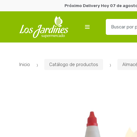
Próximo Delivery Hoy 07 de agosto
B
u
s
c
a
r
Inicio
Catálogo de productos
Almac
p
o
r
: