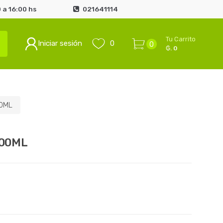
 a 16:00 hs
021641114
Tu Carrito
Iniciar sesión
0
0
₲. 0
0ML
100ML