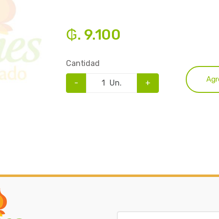
₲. 9.100
Cantidad
Agr
-
Un.
+
B