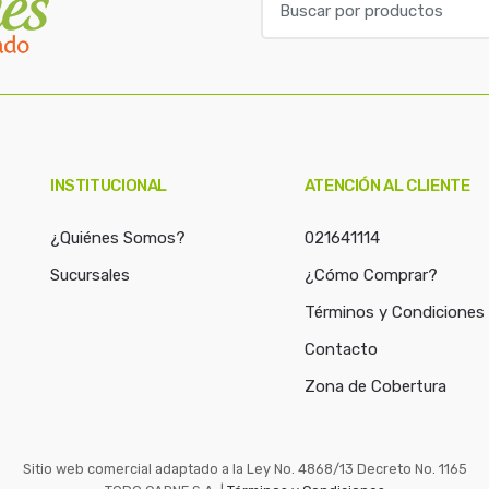
u
s
c
a
r
p
o
INSTITUCIONAL
ATENCIÓN AL CLIENTE
r
:
¿Quiénes Somos?
021641114
Sucursales
¿Cómo Comprar?
Términos y Condiciones
Contacto
Zona de Cobertura
Sitio web comercial adaptado a la Ley No. 4868/13 Decreto No. 1165