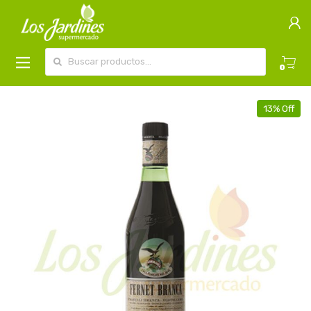
Buscar por:
0
13% Off