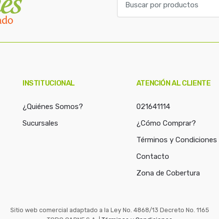
u
s
c
a
r
p
o
INSTITUCIONAL
ATENCIÓN AL CLIENTE
r
:
¿Quiénes Somos?
021641114
Sucursales
¿Cómo Comprar?
Términos y Condiciones
Contacto
Zona de Cobertura
Sitio web comercial adaptado a la Ley No. 4868/13 Decreto No. 1165