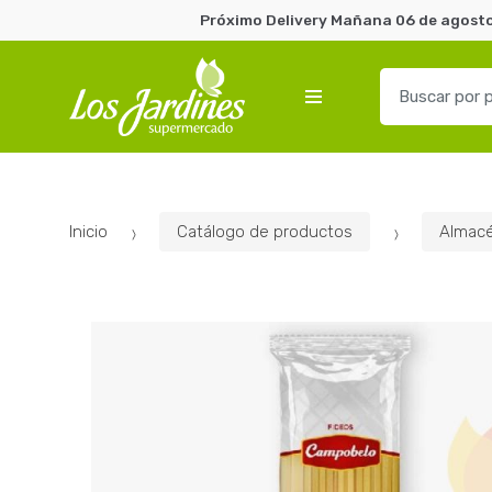
Próximo Delivery Mañana 06 de agosto 
B
u
s
c
a
r
Inicio
Catálogo de productos
Almac
p
o
r
: