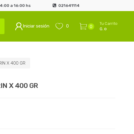
4:00 a 16:00 hs
021641114
Tu Carrito
Iniciar sesión
0
0
₲. 0
IN X 400 GR
N X 400 GR