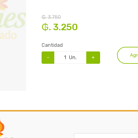
₲. 3.750
₲. 3.250
Cantidad
Agr
-
Un.
+
B