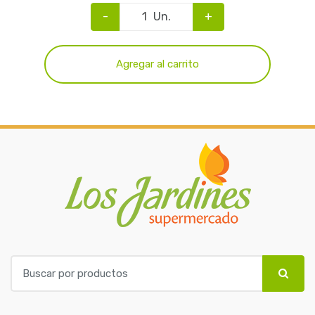
-
Un.
+
Agregar al carrito
B
u
s
c