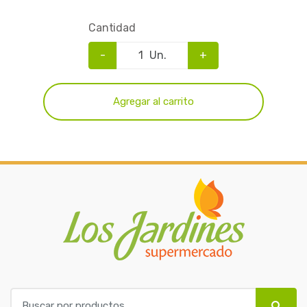
Cantidad
-
Un.
+
Agregar al carrito
B