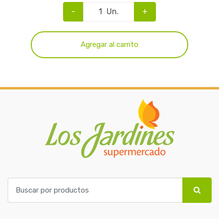
-
Un.
+
Agregar al carrito
B
u
s
c