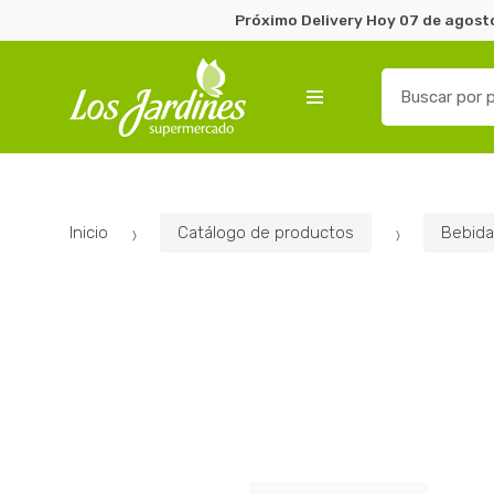
Próximo Delivery Hoy 07 de agosto
B
u
s
c
a
r
Inicio
Catálogo de productos
Bebida
p
o
r
: