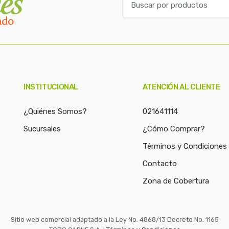
u
s
c
a
r
p
o
INSTITUCIONAL
ATENCIÓN AL CLIENTE
r
:
¿Quiénes Somos?
021641114
Sucursales
¿Cómo Comprar?
Términos y Condiciones
Contacto
Zona de Cobertura
Sitio web comercial adaptado a la Ley No. 4868/13 Decreto No. 1165