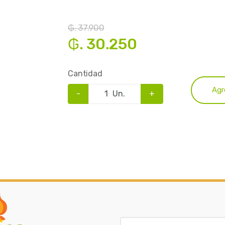
₲. 37.900
₲. 30.250
Cantidad
Agr
-
Un.
+
B