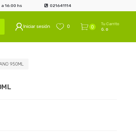
 a 16:00 hs
021641114
Tu Carrito
Iniciar sesión
0
0
₲. 0
CANO 950ML
0ML