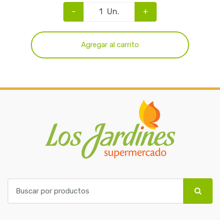
-
Un.
+
Agregar al carrito
B
u
s
c