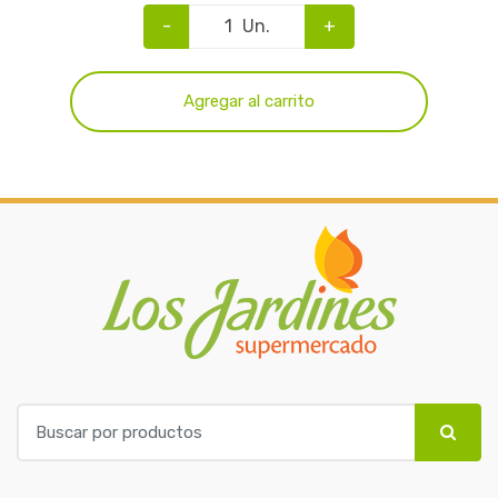
-
Un.
+
Agregar al carrito
B
u
s
c