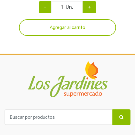
-
Un.
+
Agregar al carrito
B
u
s
c