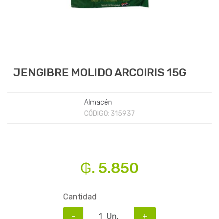
JENGIBRE MOLIDO ARCOIRIS 15G
Almacén
CÓDIGO:
315937
₲. 5.850
Cantidad
-
Un.
+