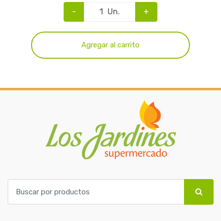
-
Un.
+
Agregar al carrito
B
u
s
c