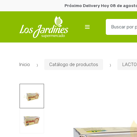
Próximo Delivery Hoy 08 de agosto
B
u
s
c
a
r
Inicio
Catálogo de productos
LACTO
p
o
r
: