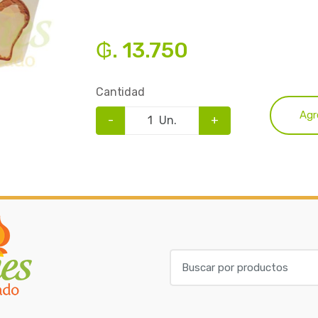
₲. 13.750
Cantidad
Agr
-
Un.
+
B
u
s
c