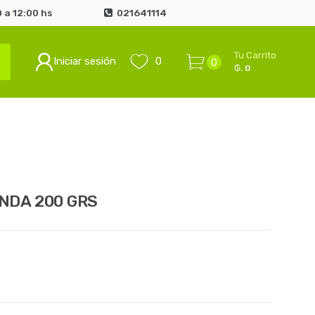
 a 12:00 hs
021641114
Tu Carrito
Iniciar sesión
0
0
₲. 0
NDA 200 GRS