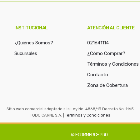
a
r
p
o
INSTITUCIONAL
ATENCIÓN AL CLIENTE
r
:
¿Quiénes Somos?
021641114
Sucursales
¿Cómo Comprar?
Términos y Condiciones
Contacto
Zona de Cobertura
Sitio web comercial adaptado a la Ley No. 4868/13 Decreto No. 1165
TODO CARNE S.A. |
Términos y Condiciones
© ECOMMERCE PRO