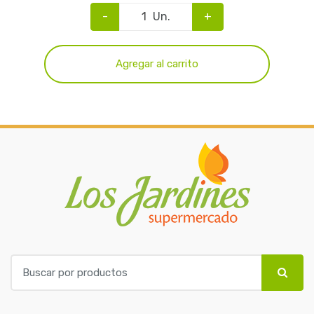
-
Un.
+
Agregar al carrito
B
u
s
c