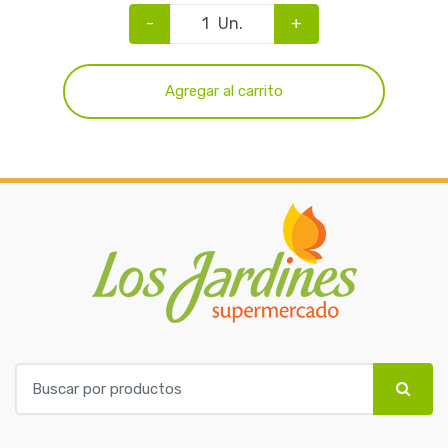
-
Un.
+
Agregar al carrito
B
u
s
c