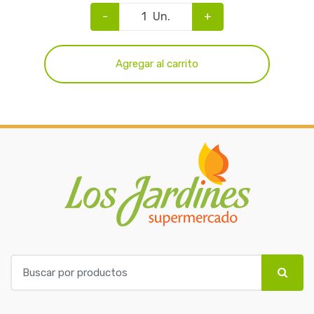
-
Un.
+
Agregar al carrito
B
u
s
c