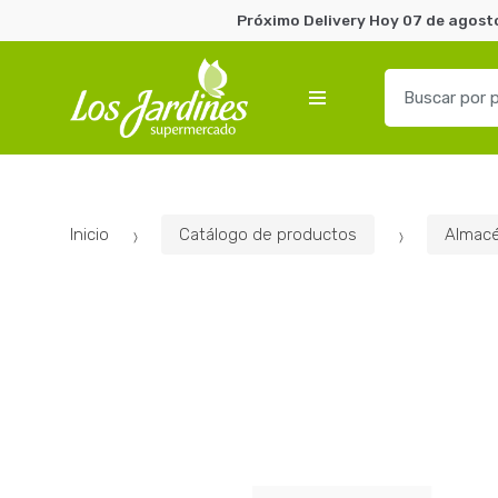
Próximo Delivery Hoy 07 de agosto
B
u
s
c
a
r
Inicio
Catálogo de productos
Almac
p
o
r
: