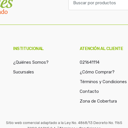
u
s
c
a
r
p
o
INSTITUCIONAL
ATENCIÓN AL CLIENTE
r
:
¿Quiénes Somos?
021641114
Sucursales
¿Cómo Comprar?
Términos y Condiciones
Contacto
Zona de Cobertura
Sitio web comercial adaptado a la Ley No. 4868/13 Decreto No. 1165