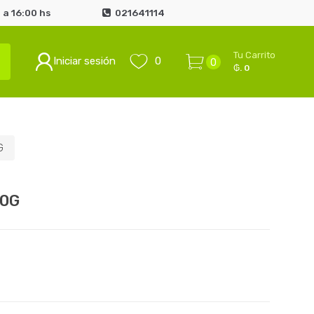
 a 16:00 hs
021641114
Tu Carrito
Iniciar sesión
0
0
₲. 0
G
00G