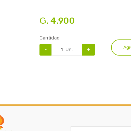
₲. 4.900
Cantidad
Agr
-
Un.
+
B