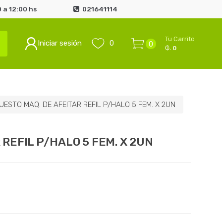
 a 12:00 hs
021641114
Tu Carrito
Iniciar sesión
0
0
₲. 0
UESTO MAQ. DE AFEITAR REFIL P/HALO 5 FEM. X 2UN
REFIL P/HALO 5 FEM. X 2UN