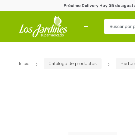
Próximo Delivery Hoy 08 de agosto
B
u
s
c
a
r
Inicio
Catálogo de productos
Perfum
p
o
r
: