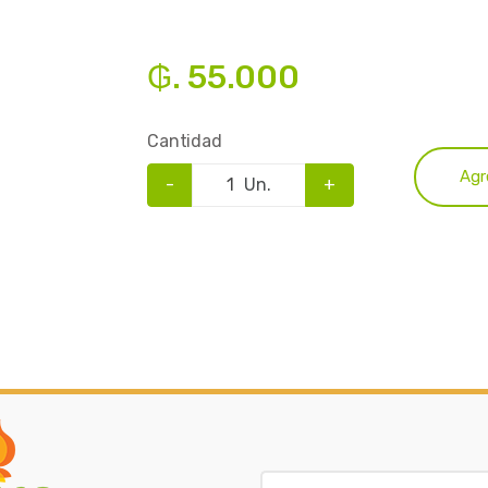
₲. 55.000
Cantidad
Agr
-
Un.
+
B