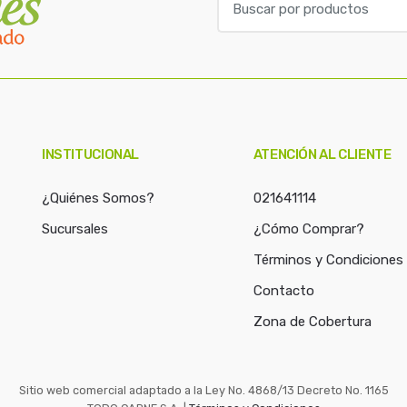
u
s
c
a
r
p
o
INSTITUCIONAL
ATENCIÓN AL CLIENTE
r
:
¿Quiénes Somos?
021641114
Sucursales
¿Cómo Comprar?
Términos y Condiciones
Contacto
Zona de Cobertura
Sitio web comercial adaptado a la Ley No. 4868/13 Decreto No. 1165