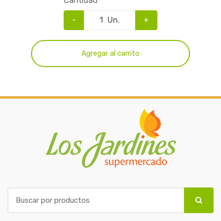
Cantidad
-
Un.
+
Agregar al carrito
B
u
s