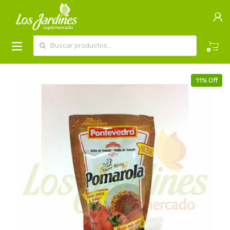
Buscar por:
0
11% Off