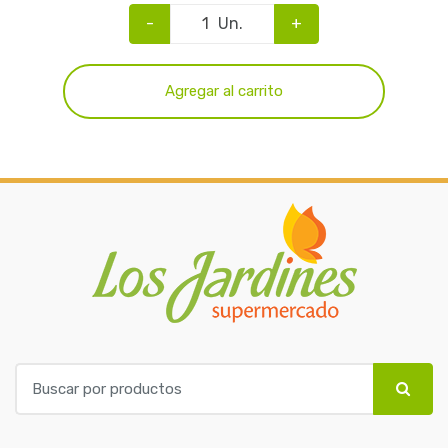
-
Un.
+
Agregar al carrito
B
u
s
c