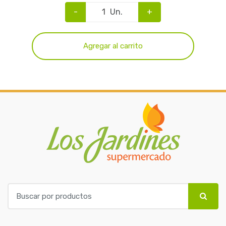
-
Un.
+
Agregar al carrito
B
u
s
c