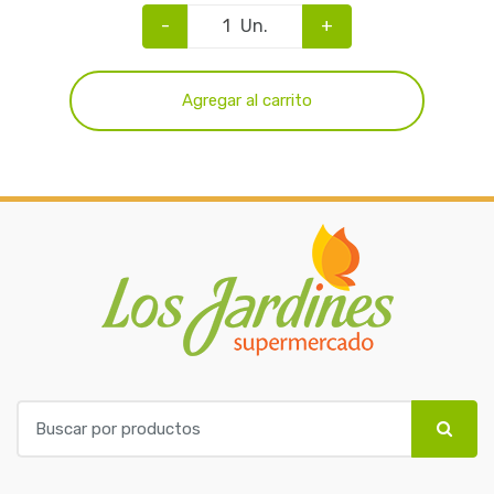
-
Un.
+
Agregar al carrito
B
u
s
c