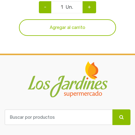
-
Un.
+
Agregar al carrito
B
u
s
c