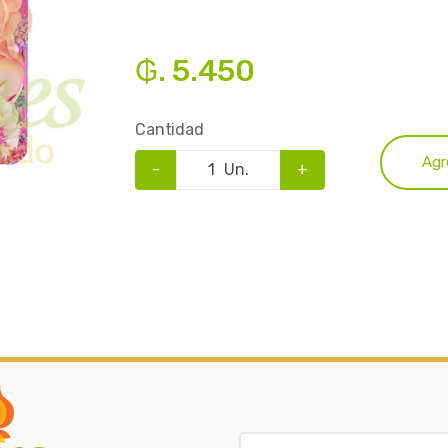
₲. 5.450
Cantidad
Agr
-
Un.
+
B