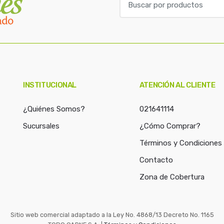
u
s
c
a
r
p
o
INSTITUCIONAL
ATENCIÓN AL CLIENTE
r
:
¿Quiénes Somos?
021641114
Sucursales
¿Cómo Comprar?
Términos y Condiciones
Contacto
Zona de Cobertura
Sitio web comercial adaptado a la Ley No. 4868/13 Decreto No. 1165