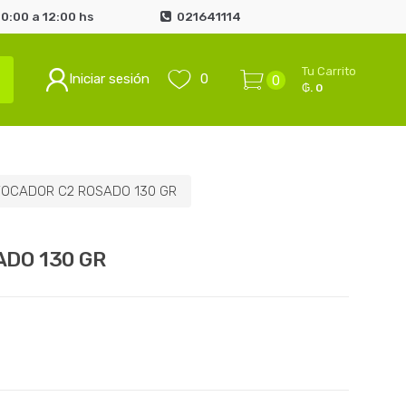
0:00 a 12:00 hs
021641114
Tu Carrito
Iniciar sesión
0
0
₲. 0
TOCADOR C2 ROSADO 130 GR
DO 130 GR