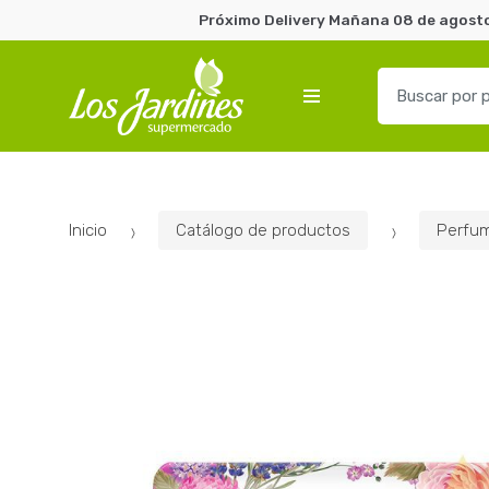
Próximo Delivery Mañana 08 de agosto 
B
u
s
c
a
r
Inicio
Catálogo de productos
Perfum
p
o
r
: