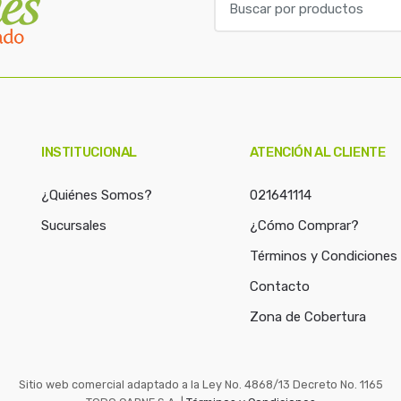
u
s
c
a
r
p
o
INSTITUCIONAL
ATENCIÓN AL CLIENTE
r
:
¿Quiénes Somos?
021641114
Sucursales
¿Cómo Comprar?
Términos y Condiciones
Contacto
Zona de Cobertura
Sitio web comercial adaptado a la Ley No. 4868/13 Decreto No. 1165