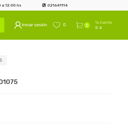
 a 12:00 hs
021641114
Tu Carrito
Iniciar sesión
0
0
₲. 0
5
01075