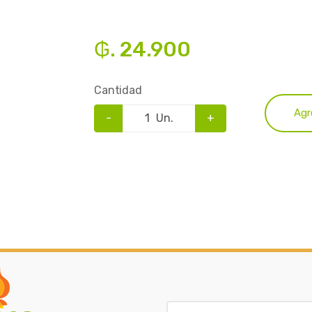
₲. 24.900
Cantidad
Agr
-
Un.
+
B