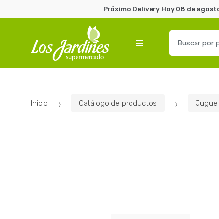
Próximo Delivery Hoy 08 de agosto
B
u
s
c
a
r
Inicio
Catálogo de productos
Juguet
p
o
r
: