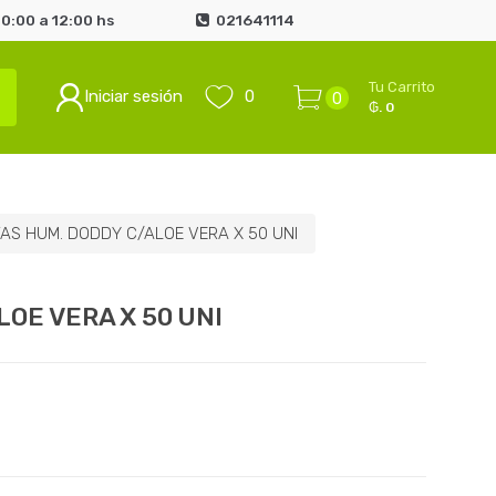
0:00 a 12:00 hs
021641114
Tu Carrito
Iniciar sesión
0
0
₲. 0
AS HUM. DODDY C/ALOE VERA X 50 UNI
LOE VERA X 50 UNI