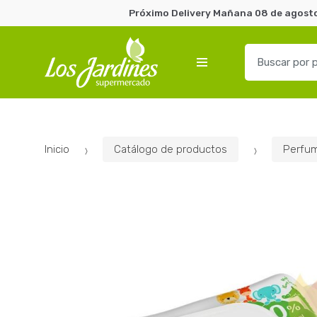
Próximo Delivery Mañana 08 de agosto 
B
u
s
c
a
r
Inicio
Catálogo de productos
Perfum
p
o
r
: