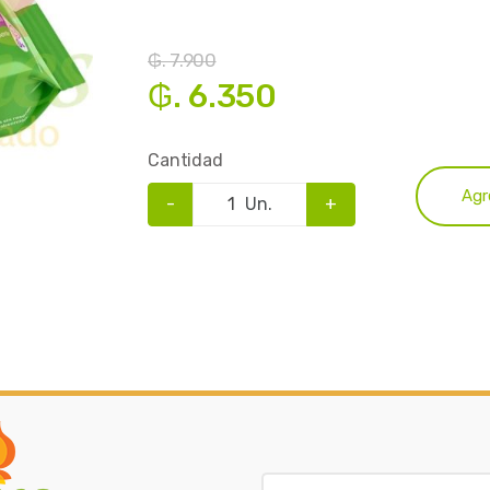
₲. 7.900
₲. 6.350
Cantidad
Agr
-
Un.
+
B