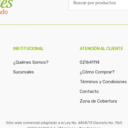
u
s
c
a
r
p
o
INSTITUCIONAL
ATENCIÓN AL CLIENTE
r
:
¿Quiénes Somos?
021641114
Sucursales
¿Cómo Comprar?
Términos y Condiciones
Contacto
Zona de Cobertura
Sitio web comercial adaptado a la Ley No. 4868/13 Decreto No. 1165